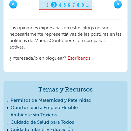
Pages
<
>
1
2
3
4
5
6
7
8
9
…
Las opiniones expresadas en estos blogs no son
necesariamente representativas de las posturas en las
políticas de MamásConPoder ni en campañas
activas.
¿Interesada/o en bloguear?
Escríbanos
Temas y Recursos
Permisos de Maternidad y Paternidad
Oportunidad a Empleo Flexible
Ambiente sin Tóxicos
Cuidado de Salud para Todos
Cuidado Infantil y Educación