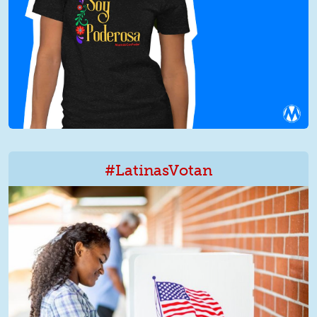
#LatinasVotan
LatinxVotan.png