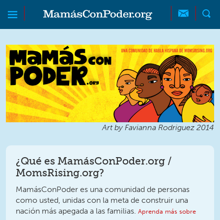
Skip to main content
Skip to main content
MamásConPoder
Art by Favianna Rodriguez 2014
¿Qué es MamásConPoder.org /
MomsRising.org?
MamásConPoder es una comunidad de personas
como usted, unidas con la meta de construir una
nación más apegada a las familias.
Aprenda más sobre