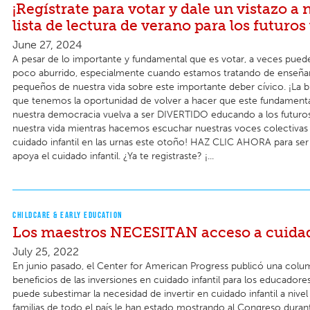
¡Regístrate para votar y dale un vistazo a 
lista de lectura de verano para los futuros
June 27, 2024
A pesar de lo importante y fundamental que es votar, a veces pued
poco aburrido, especialmente cuando estamos tratando de enseñarl
pequeños de nuestra vida sobre este importante deber cívico. ¡La b
que tenemos la oportunidad de volver a hacer que este fundament
nuestra democracia vuelva a ser DIVERTIDO educando a los futuro
nuestra vida mientras hacemos escuchar nuestras voces colectivas 
cuidado infantil en las urnas este otoño! HAZ CLIC AHORA para ser
apoya el cuidado infantil. ¿Ya te registraste? ¡...
CHILDCARE & EARLY EDUCATION
Los maestros NECESITAN acceso a cuidad
July 25, 2022
​​En junio pasado, el Center for American Progress publicó una colu
beneficios de las inversiones en cuidado infantil para los educadore
puede subestimar la necesidad de invertir en cuidado infantil a nivel 
familias de todo el país le han estado mostrando al Congreso dura