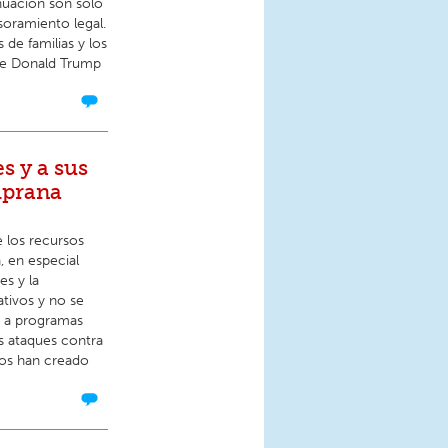
inuación son solo
soramiento legal.
de familias y los
 de Donald Trump
s y a sus
mprana
e los recursos
, en especial
es y la
tivos y no se
s a programas
es ataques contra
dos han creado