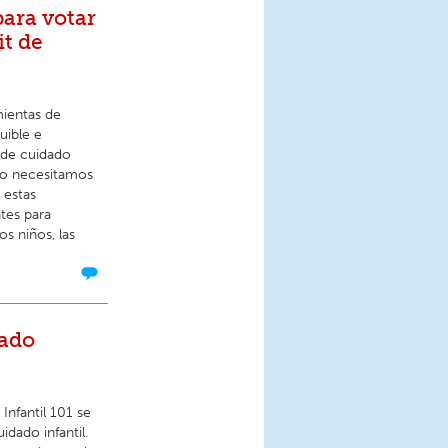
ara votar
it de
mientas de
uible e
s de cuidado
eso necesitamos
 estas
tes para
os niños, las
dado
Infantil 101 se
dado infantil.