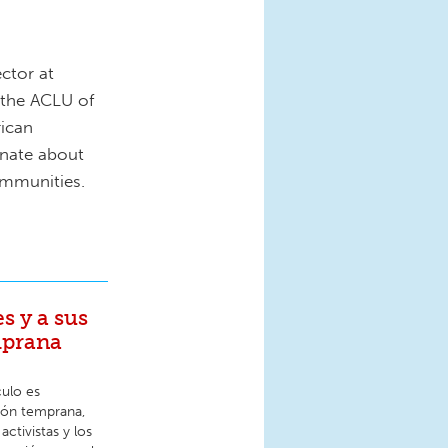
ctor at
 the ACLU of
rican
onate about
ommunities.
s y a sus
mprana
culo es
ción temprana,
activistas y los