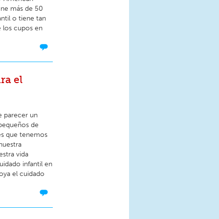
iene más de 50
til o tiene tan
e los cupos en
ra el
e parecer un
 pequeños de
 es que tenemos
nuestra
stra vida
idado infantil en
oya el cuidado