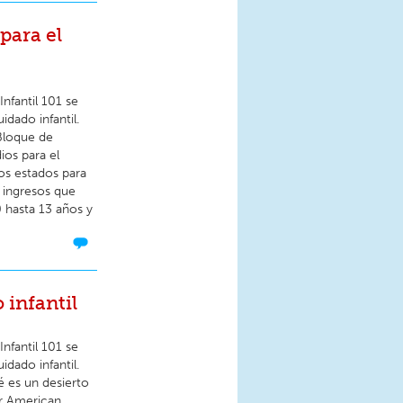
para el
nfantil 101 se
dado infantil.
Bloque de
ios para el
os estados para
os ingresos que
0 hasta 13 años y
 infantil
nfantil 101 se
dado infantil.
é es un desierto
or American