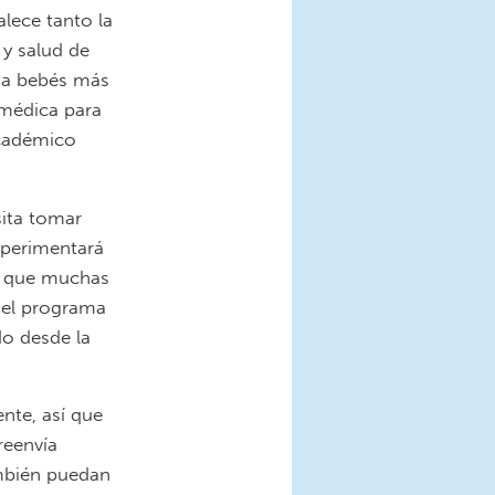
alece tanto la
 y salud de
a a bebés más
 médica para
académico
ita tomar
xperimentará
 a que muchas
a el programa
do desde la
nte, así que
reenvía
ambién puedan