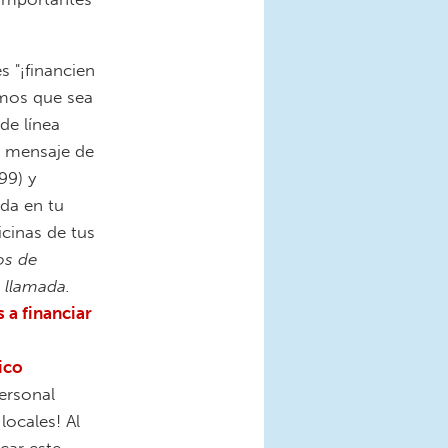
es "¡financien
mos que sea
 de línea
n mensaje de
99) y
ada en tu
cinas de tus
os de
 llamada.
 a financiar
ico
ersonal
locales! Al