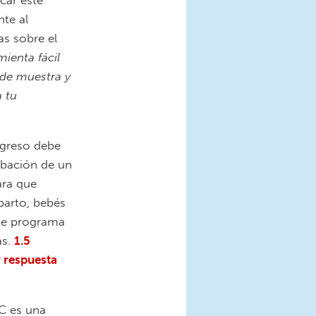
car este
te al
s sobre el
ienta fácil
de muestra y
a tu
ngreso debe
obación de un
ara que
parto, bebés
te programa
as.
1.5
y respuesta
C es una