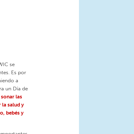
 WIC se
tes. Es por
iendo a
ra un Día de
sonar las
la salud y
o, bebés y
 importantes