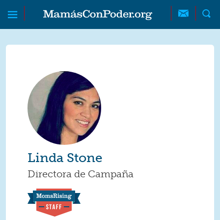
Skip to main content
Skip to main content
MamásConPoder
Linda Stone
Directora de Campaña