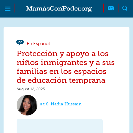
Skip to main content
Skip to main content
MamásConPoder
En Espanol
Protección y apoyo a los
niños inmigrantes y a sus
familias en los espacios
de educación temprana
August 12, 2025
S. Nadia Hussain