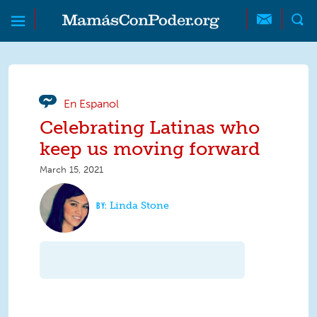
Skip to main content
Skip to main content
MamásConPoder
En Espanol
Celebrating Latinas who
keep us moving forward
March 15, 2021
Linda Stone