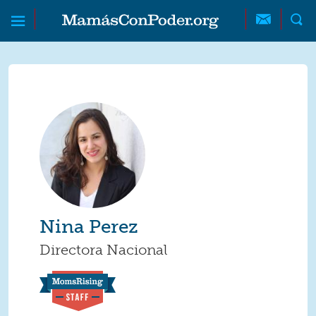
Skip to main content
Skip to main content
MamásConPoder
Nina Perez
Directora Nacional