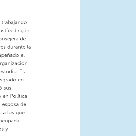
ó trabajando
stfeeding in
onsejera de
res durante la
empeñado el
organización.
studio. Es
osgrado en
ó sus
 en Política
s esposa de
s a los que
e ocupada
os y