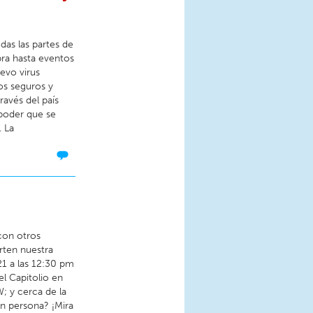
as las partes de
mpra hasta eventos
evo virus
os seguros y
avés del país
 poder que se
. La
con otros
rten nuestra
1 a las 12:30 pm
l Capitolio en
; y cerca de la
en persona? ¡Mira