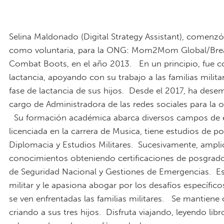
Selina Maldonado (Digital Strategy Assistant), comenz
como voluntaria, para la ONG: Mom2Mom Global/Brea
Combat Boots, en el año 2013. En un principio, fue c
lactancia, apoyando con su trabajo a las familias milita
fase de lactancia de sus hijos. Desde el 2017, ha des
cargo de Administradora de las redes sociales para la 
Su formación académica abarca diversos campos de e
licenciada en la carrera de Musica, tiene estudios de p
Diplomacia y Estudios Militares. Sucesivamente, ampli
conocimientos obteniendo certificaciones de posgrado
de Seguridad Nacional y Gestiones de Emergencias. E
militar y le apasiona abogar por los desafíos específico
se ven enfrentadas las familias militares. Se mantien
criando a sus tres hijos. Disfruta viajando, leyendo libr