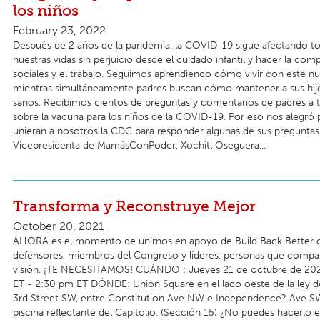
los niños
February 23, 2022
Después de 2 años de la pandemia, la COVID-19 sigue afectando tod
nuestras vidas sin perjuicio desde el cuidado infantil y hacer la co
sociales y el trabajo. Seguimos aprendiendo cómo vivir con este nu
mientras simultáneamente padres buscan cómo mantener a sus hij
sanos. Recibimos cientos de preguntas y comentarios de padres a tr
sobre la vacuna para los niños de la COVID-19. Por eso nos alegró
unieran a nosotros la CDC para responder algunas de sus preguntas
Vicepresidenta de MamásConPoder, Xochitl Oseguera...
Transforma y Reconstruye Mejor
October 20, 2021
AHORA es el momento de unirnos en apoyo de Build Back Better 
defensores, miembros del Congreso y líderes, personas que compa
visión. ¡TE NECESITAMOS! CUÁNDO : Jueves 21 de octubre de 202
ET - 2:30 pm ET DÓNDE: Union Square en el lado oeste de la ley de
3rd Street SW, entre Constitution Ave NW e Independence? Ave SW
piscina reflectante del Capitolio. (Sección 15) ¿No puedes hacerlo 