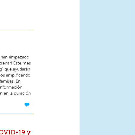
 y han empezado
renar! Este mes
g" que ayudarán
mos amplificando
familias. En
información
n en la duración
COVID-19 y