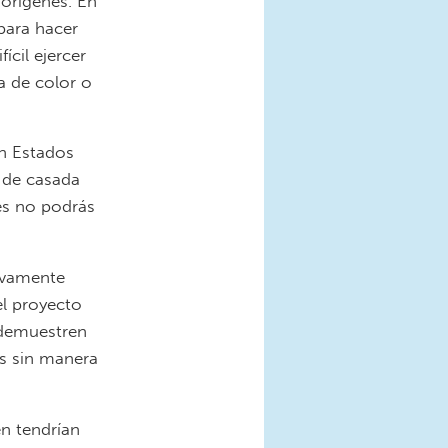
 orígenes. En
para hacer
cil ejercer
a de color o
en Estados
o de casada
es no podrás
tivamente
el proyecto
 demuestren
as sin manera
n tendrían