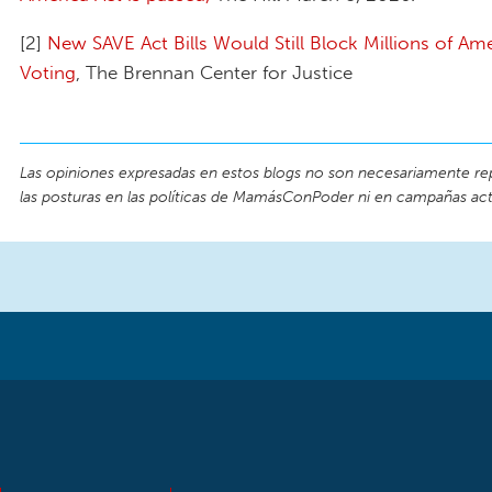
[2]
New SAVE Act Bills Would Still Block Millions of A
Voting
, The Brennan Center for Justice
Las opiniones expresadas en estos blogs no son necesariamente re
las posturas en las políticas de MamásConPoder ni en campañas act