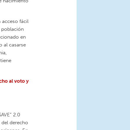
e nacimiento
 acceso fácil
 población
rcionado en
o al casarse
ia,
tiene
cho al voto y
SAVE” 2.0
a del derecho