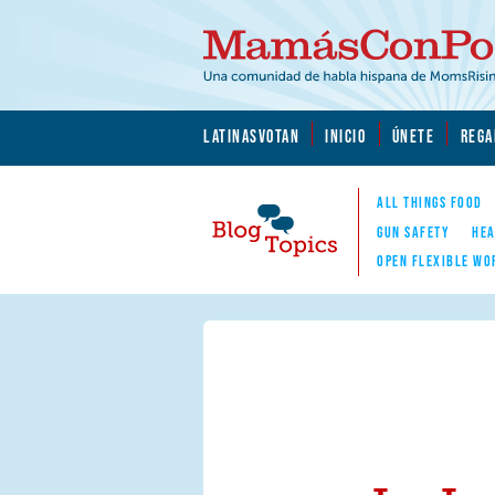
Skip to main content
Skip to main content
MamásConPoder.org
LATINASVOTAN
INICIO
ÚNETE
REGA
ALL THINGS FOOD
GUN SAFETY
HEA
OPEN FLEXIBLE WO
Blog Topics
Nav