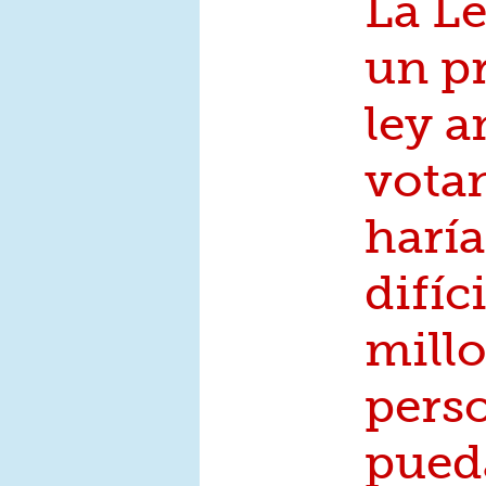
La L
un p
ley a
vota
harí
difíc
mill
pers
pued