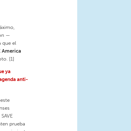
máximo,
ión —
 que el
 America
to. [1]
ue ya
 agenda anti-
 este
enses
y SAVE
nten prueba