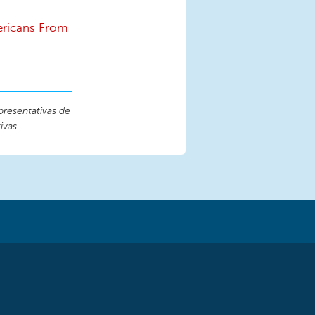
mericans From
presentativas de
ivas.