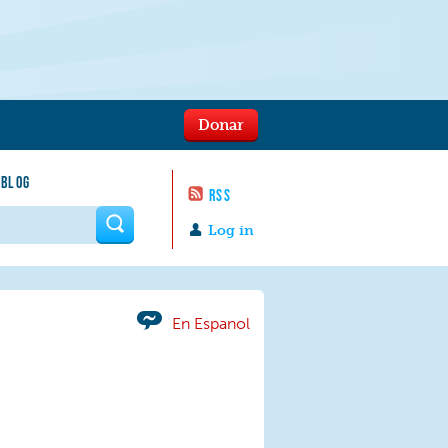
Donar
 BLOG
RSS
 form
Log in
En Espanol