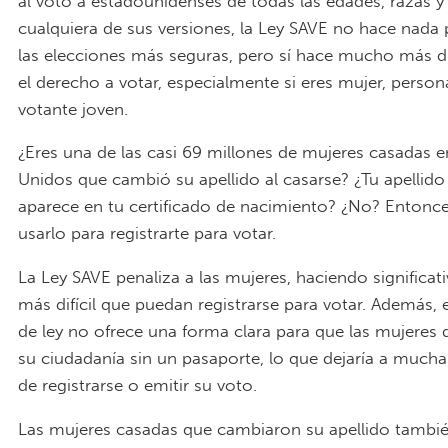
al voto a estadounidenses de todas las edades, razas y
cualquiera de sus versiones, la Ley SAVE no hace nada 
las elecciones más seguras, pero sí hace mucho más difí
el derecho a votar, especialmente si eres mujer, person
votante joven.
¿Eres una de las casi 69 millones de mujeres casadas 
Unidos que cambió su apellido al casarse? ¿Tu apellid
aparece en tu certificado de nacimiento? ¿No? Entonc
usarlo para registrarte para votar.
La Ley SAVE penaliza a las mujeres, haciendo significa
más difícil que puedan registrarse para votar. Además, 
de ley no ofrece una forma clara para que las mujeres
su ciudadanía sin un pasaporte, lo que dejaría a much
de registrarse o emitir su voto.
Las mujeres casadas que cambiaron su apellido tambié