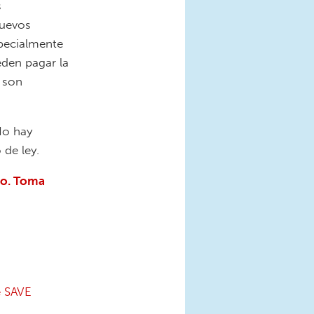
s
nuevos
specialmente
den pagar la
 son
No hay
de ley.
do. Toma
e SAVE