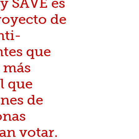
ey SAVE es
royecto de
nti-
ntes que
a más
il que
ones de
onas
an votar.