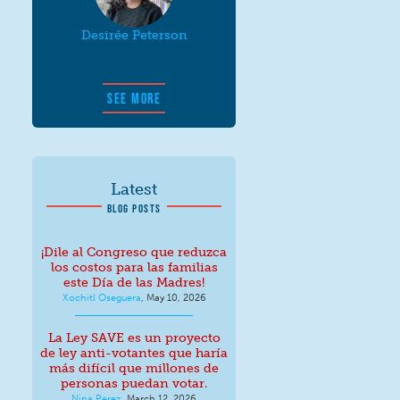
Desirée Peterson
SEE MORE
Latest
BLOG POSTS
¡Dile al Congreso que reduzca
los costos para las familias
este Día de las Madres!
Xochitl Oseguera
,
May 10, 2026
La Ley SAVE es un proyecto
de ley anti-votantes que haría
más difícil que millones de
personas puedan votar.
Nina Perez
,
March 12, 2026