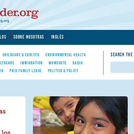
LOS
SOBRE NOSOTRAS
INGLÉS
SEARCH THE
CHILDCARE & EARLYED
ENVIRONMENTAL HEALTH
LTHCARE
IMMIGRATION
MOMSVOTE
RADIO
Search
RK
PAID FAMILY LEAVE
POLITICS & POLICY
as
 los