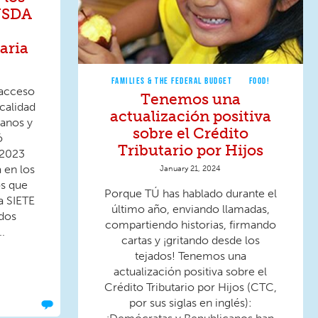
USDA
aria
FAMILIES & THE FEDERAL BUDGET
FOOD!
 acceso
Tenemos una
 calidad
actualización positiva
sanos y
sobre el Crédito
ó
Tributario por Hijos
 2023
 en los
January 21, 2024
os que
Porque TÚ has hablado durante el
a SIETE
último año, enviando llamadas,
ados
compartiendo historias, firmando
..
cartas y ¡gritando desde los
tejados! Tenemos una
actualización positiva sobre el
Crédito Tributario por Hijos (CTC,
por sus siglas en inglés):