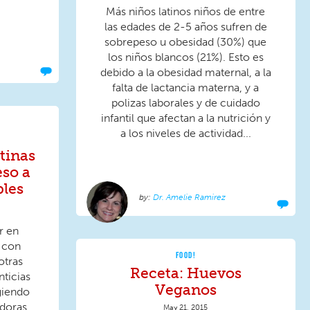
Más niños latinos niños de entre
las edades de 2-5 años sufren de
sobrepeso u obesidad (30%) que
los niños blancos (21%). Esto es
debido a la obesidad maternal, a la
falta de lactancia materna, y a
polizas laborales y de cuidado
infantil que afectan a la nutrición y
a los niveles de actividad...
atinas
so a
bles
Dr. Amelie Ramirez
ir en
 con
FOOD!
otras
Receta: Huevos
nticias
Veganos
giendo
doras,
May 21, 2015