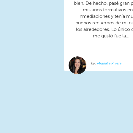
bien. De hecho, pasé gran p
mis años formativos en 
inmediaciones y tenía m
buenos recuerdos de mi n
los alrededores. Lo único
me gustó fue la...
Migdalia Rivera