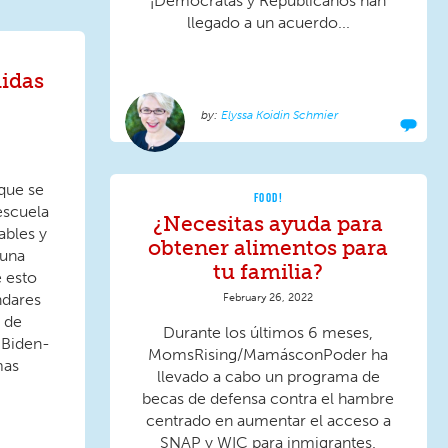
¡Demócratas y Republicanos han
llegado a un acuerdo...
idas
Elyssa Koidin Schmier
que se
FOOD!
 escuela
¿Necesitas ayuda para
ables y
obtener alimentos para
 una
tu familia?
 esto
ndares
February 26, 2022
a de
Durante los últimos 6 meses,
 Biden-
MomsRising/MamásconPoder ha
mas
llevado a cabo un programa de
becas de defensa contra el hambre
centrado en aumentar el acceso a
SNAP y WIC para inmigrantes.