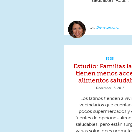
saludables. Aquí...
Diana Limongi
FOOD!
Estudio: Familias l
tienen menos acce
alimentos saluda
December 15, 2015
Los latinos tienden a viv
vecindarios que cuentan
pocos supermercados y 
fuentes de opciones alime
saludables, pero están sur
varias soluciones promete