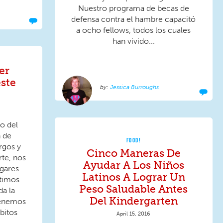
Nuestro programa de becas de
defensa contra el hambre capacitó
a ocho fellows, todos los cuales
han vivido...
er
ste
Jessica Burroughs
o del
 de
FOOD!
argos y
Cinco Maneras De
rte, nos
Ayudar A Los Niños
gares
Latinos A Lograr Un
rtimos
Peso Saludable Antes
a la
Del Kindergarten
 tenemos
bitos
April 15, 2016