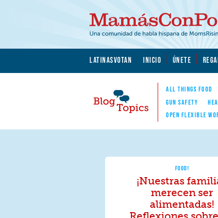
Skip to main content
Skip to main content
MamásConPoder.org
LATINASVOTAN
INICIO
ÚNETE
REGA
ALL THINGS FOOD
GUN SAFETY
HEA
OPEN FLEXIBLE WO
Blog Topics
Nav
FOOD!
¡Nuestras famili
merecen ser
alimentadas!
Reflexiones sobre