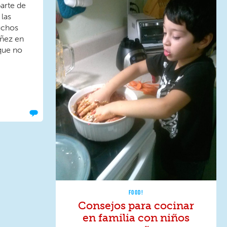
arte de
las
uchos
iñez en
 que no
FOOD!
Consejos para cocinar
en familia con niños