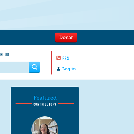
Donar
 BLOG
RSS
 form
Log in
Featured
CONTRIBUTORS