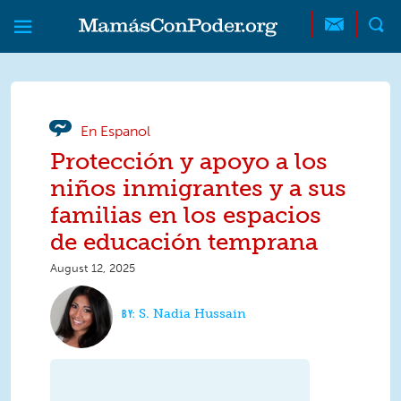
Skip to main content
Skip to main content
MamásConPoder
En Espanol
Protección y apoyo a los
niños inmigrantes y a sus
familias en los espacios
de educación temprana
August 12, 2025
S. Nadia Hussain