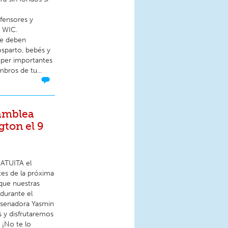
fensores y
l WIC.
ue deben
osparto, bebés y
úper importantes
bros de tu...
samblea
gton el 9
RATUITA el
es de la próxima
 que nuestras
durante el
a senadora Yasmin
s y disfrutaremos
 ¡No te lo