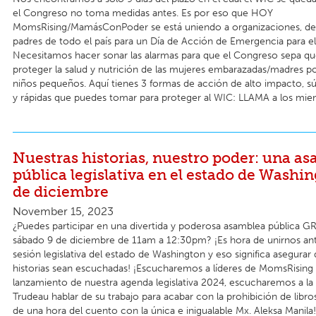
el Congreso no toma medidas antes. Es por eso que HOY
MomsRising/MamásConPoder se está uniendo a organizaciones, de
padres de todo el país para un Día de Acción de Emergencia para e
Necesitamos hacer sonar las alarmas para que el Congreso sepa q
proteger la salud y nutrición de las mujeres embarazadas/madres p
niños pequeños. Aquí tienes 3 formas de acción de alto impacto, s
y rápidas que puedes tomar para proteger al WIC: LLAMA a los miem
Nuestras historias, nuestro poder: una a
pública legislativa en el estado de Washin
de diciembre
November 15, 2023
¿Puedes participar en una divertida y poderosa asamblea pública G
sábado 9 de diciembre de 11am a 12:30pm? ¡Es hora de unirnos ant
sesión legislativa del estado de Washington y eso significa asegurar
historias sean escuchadas! ¡Escucharemos a líderes de MomsRising 
lanzamiento de nuestra agenda legislativa 2024, escucharemos a l
Trudeau hablar de su trabajo para acabar con la prohibición de libro
de una hora del cuento con la única e inigualable Mx. Aleksa Manila!