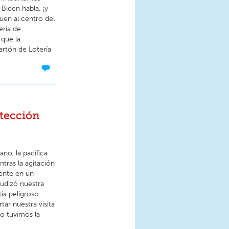
Biden habla, ¡y
uen al centro del
ería de
que la
artón de Lotería
otección
no, la pacífica
entras la agitación
mente en un
gudizó nuestra
tía peligroso.
ar nuestra visita
no tuvimos la