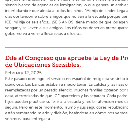
siendo blanco de agencias de inmigración, lo que genera un ambie
incertidumbre que afecta a todos los niños. "Mi hija de kínder llega 
días contándome sobre amigos que no van a la escuela porque ti
ICE. Mi hija de seis años... ¡SEIS AÑOS! tiene miedo de que los age
vengan y se lleven a sus amigos. Los niños no deberían preocuparse 
gobierno va a venir a llevárselos a ellos o...
Dile al Congreso que apruebe la Ley de P
de Ubicaciones Sensibles.
February 12, 2025
Este pasado domingo, el servicio en español de mi iglesia se sintió
silencioso. Las bancas estaban a medio llenar. La calidez y las risas
reemplazadas por un pesado silencio. Muchas familias optaron por
casa, aterrorizadas de que ICE apareciera y las separara. Cada padre
hijos puedan practicar su fe, ir a la escuela y recibir atención médi
segura. Pero en este momento, Trump y sus seguidores republica
están sembrando miedo y división, basándose en cómo nos vemos
venimos, para entregar a...