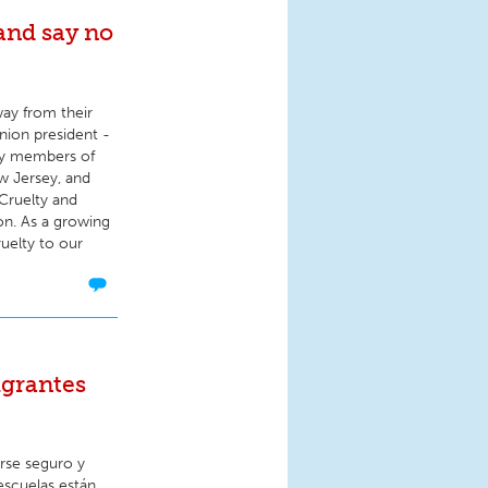
and say no
ay from their
union president -
any members of
ew Jersey, and
 Cruelty and
on. As a growing
uelty to our
igrantes
rse seguro y
escuelas están