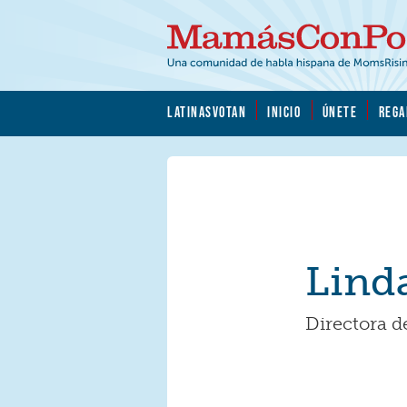
Skip to main content
Skip to main content
MamásConPoder.org
LATINASVOTAN
INICIO
ÚNETE
REGA
Lind
Directora 