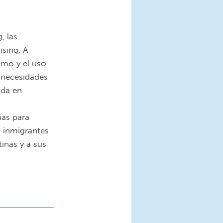
, las
ising. A
smo y el uso
s necesidades
ada en
as para
s inmigrantes
tinas y a sus