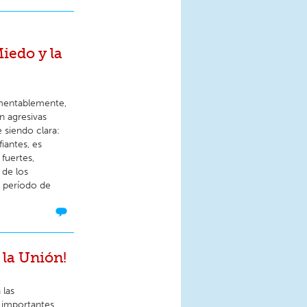
iedo y la
lamentablemente,
n agresivas
e siendo clara:
iantes, es
fuertes,
 de los
e período de
 la Unión!
 las
 importantes