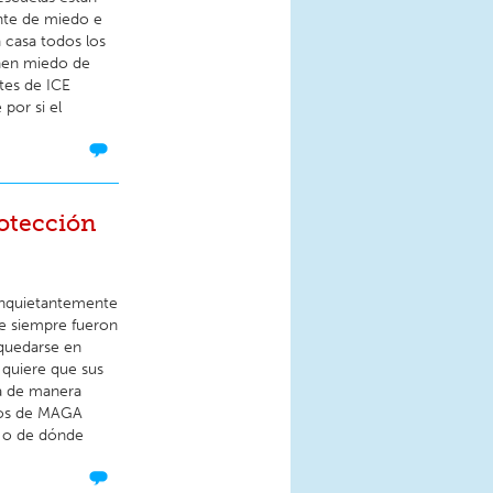
nte de miedo e
a casa todos los
enen miedo de
ntes de ICE
por si el
rotección
 inquietantemente
 de siempre fueron
 quedarse en
 quiere que sus
ca de manera
nos de MAGA
 o de dónde