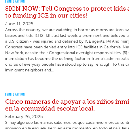
IMMIGRATION
SIGN NOW: Tell Congress to protect kids 
to funding ICE in our cities!
June 11, 2025
Across the country, we are watching in horror as moms are torn aw
babies and kids. [1] [2] [3] Just last week, a prominent and beloved 
a U.S. citizen - was injured and detained by ICE agents. [4] And m
Congress have been denied entry into ICE facilities in California, N
New York, despite their Congressional oversight responsibilities. [5]
intimidation has become the defining factor in Trump’s administrati
chorus of everyday people have stood up to say “enough” to this cr
immigrant neighbors and...
IMMIGRATION
Cinco maneras de apoyar a los niños inm
en la comunidad escolar local.
February 26, 2025
Si hay algo que las mamás sabemos, es que cada niño merece senti
apoyado en la escuela. Pero en este momento, en todo el país, las 