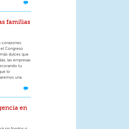
as familias
s corazones.
e el Congreso
n más dulces que
lias, las empresas
decorando tu
que lo
viaremos una
gencia en
á sin fondos si