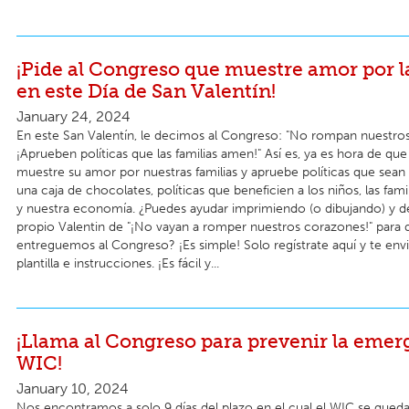
¡Pide al Congreso que muestre amor por l
en este Día de San Valentín!
January 24, 2024
En este San Valentín, le decimos al Congreso: "No rompan nuestro
¡Aprueben políticas que las familias amen!" Así es, ya es hora de qu
muestre su amor por nuestras familias y apruebe políticas que sea
una caja de chocolates, políticas que beneficien a los niños, las fami
y nuestra economía. ¿Puedes ayudar imprimiendo (o dibujando) y 
propio Valentin de "¡No vayan a romper nuestros corazones!" para 
entreguemos al Congreso? ¡Es simple! Solo regístrate aquí y te en
plantilla e instrucciones. ¡Es fácil y...
¡Llama al Congreso para prevenir la emer
WIC!
January 10, 2024
Nos encontramos a solo 9 días del plazo en el cual el WIC se quedar