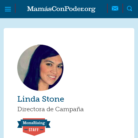
Skip to main content
Skip to main content
MamásConPoder
Linda Stone
Directora de Campaña