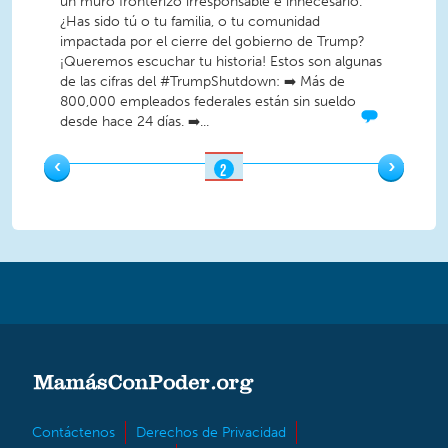
un muro fronterizo irresponsable e innecesario.
¿Has sido tú o tu familia, o tu comunidad
impactada por el cierre del gobierno de Trump?
¡Queremos escuchar tu historia! Estos son algunas
de las cifras del #TrumpShutdown: ➡️ Más de
800,000 empleados federales están sin sueldo
desde hace 24 días. ➡️...
‹
›
2
OF
3
Contáctenos
Derechos de Privacidad