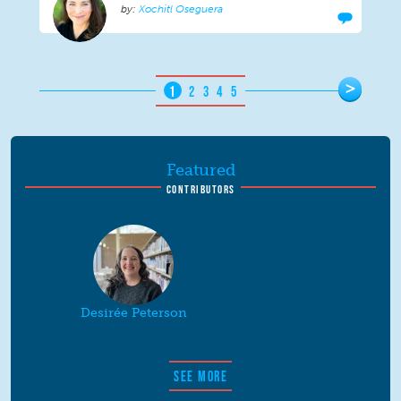
Xochitl Oseguera
Pages
>
1
2
3
4
5
Featured
CONTRIBUTORS
Desirée Peterson
SEE MORE