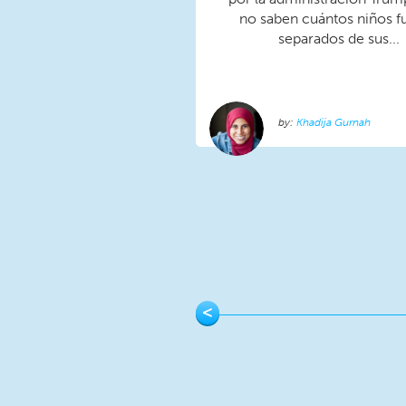
no saben cuántos niños f
separados de sus...
Khadija Gurnah
Pages
<