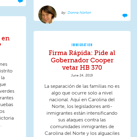
Donna Norton
 en
?
IMMIGRATION
Firma Rápida: Pide al
Gobernador Cooper
 mes
vetar HB 370
istrito
June 24, 2019
 la
que
La separación de las familias no es
 verdes
algo que ocurre solo a nivel
grantes
nacional. Aquí en Carolina del
ruebas
Norte, los legisladores anti-
los
inmigrantes están intensificando
ictoria
sus ataques contra las
.
comunidades inmigrantes de
Carolina del Norte y los alguaciles