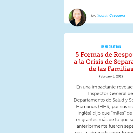
Xochitl Oseguera
IMMIGRATION
5 Formas de Resp
a la Crisis de Sepa
de las Familia
February 5, 2019
En una impactante revelaci
Inspector General de
Departamento de Salud y Se
Humanos (HHS, por sus sig
inglés) dijo que “miles” de
migrantes más de lo que s
anteriormente fueron sep
por la administración Trum