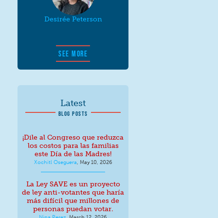
Desirée Peterson
SEE MORE
Latest
BLOG POSTS
¡Dile al Congreso que reduzca
los costos para las familias
este Día de las Madres!
Xochitl Oseguera
,
May 10, 2026
La Ley SAVE es un proyecto
de ley anti-votantes que haría
más difícil que millones de
personas puedan votar.
Nina Perez
,
March 12, 2026