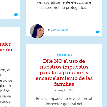
democráticamente electos que
han prometido protegerlos...
Linda Stone
onder
ración
s
IMMIGRATION
Dile NO al uso de
nuestros impuestos
ón, el
para la separación y
l
encarcelamiento de las
rvicios
familias
las en
January 26, 2019
 niños
e sabía
En una impactante revelación, el
arados
inspector general del
p y que