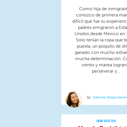
Como hija de inmigrant
conozco de primera man
difícil que fue su experienc
padres emigraron a Est
Unidos desde México en 
Solo tenían la ropa que t
puesta, un poquito de di
ganado con mucho esfue
mucha determinación. C
viento y marea lograr
perseverar y...
Gabriela Wijegunawa
IMMIGRATION