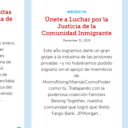
itas
IMMIGRATION
la de
Únete a Luchar por la
Justicia de la
Comunidad Inmigrante
December 31, 2019
e enero
er
Este año logramos darle un gran
les
golpe a la industria de las prisiones
ema de
privadas –y no hubiéramos podido
ló
lograrlo sin el apoyo de miembros
n de
de
evitaba
MomsRising/MamásComoPoder
ca del
como tú. Trabajando con la
ciendo
poderosa coalición Families
..
Belong Together, nuestra
comunidad que logró que Wells
Fargo Bank, JPMorgan...