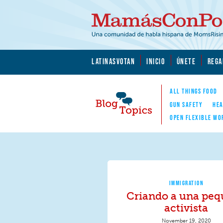
Skip to main content
Skip to main content
MamásConPoder.org
LATINASVOTAN
INICIO
ÚNETE
REGA
ALL THINGS FOOD
GUN SAFETY
HEA
OPEN FLEXIBLE WO
Blog Topics
Nav
IMMIGRATION
Criando a una pe
activista
November 19, 2020