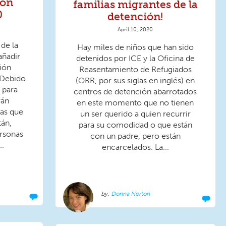
ión
familias migrantes de la
0
detención!
April 10, 2020
de la
Hay miles de niños que han sido
añadir
detenidos por ICE y la Oficina de
ción
Reasentamiento de Refugiados
 Debido
(ORR, por sus siglas en inglés) en
s para
centros de detención abarrotados
rán
en este momento que no tienen
nas que
un ser querido a quien recurrir
tán,
para su comodidad o que están
ersonas
con un padre, pero están
..
encarcelados. La...
Donna Norton