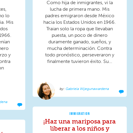
Como hija de inmigrantes, vi la
es,
lucha de primera mano. Mis
o lo
padres emigraron desde México
ia. Mis
hacia los Estados Unidos en 1966.
ados
Traian solo la ropa que llevaban
1966.
puesta, un poco de dinero
enían
duramente ganado, sueños, y
nero
mucha determinación. Contra
rzo y
todo pronóstico, perseveraron y
ontra
finalmente tuvieron éxito. Su...
on
Gabriela Wijegunawardena
rdena
IMMIGRATION
¡Haz una mariposa para
liberar a los niños y