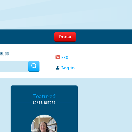
Donar
 BLOG
RSS
 form
Log in
Featured
CONTRIBUTORS